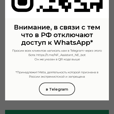
8 000 ₽
Первичный онлайн прием
Стандартное время проведения
1 час 15 минут
Внимание, в связи с тем
8 000 ₽
что в РФ отключают
Первичный очный прием
доступ к WhatsApp*
Стандартное время проведения
1 час 15 минут
Просим всех клиентов написать нам в Telegram через этого
Бота: https://t.me/NF_Assistant_NE_bot
7 000 ₽
Повторный онлайн прием
Он же указан в QR коде выше
Стандартное время проведения
50 минут
*Принадлежит Meta, деятельность которой признана в
России экстремистской и запрещена
7 000 ₽
Повторный очный прием
в Telegram
Стандартное время проведения
50 минут