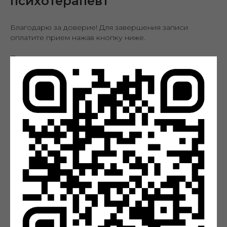
психотерапевт
Благодарю за доверие! Для завершения записи
оплатите прием нажав кнопку ниже.
После оплаты вам на почту придет чек с
подтверждением платежа.
Если у вас остались вопросы, напишите их в чат на
сайте или на почту:
hello@natalya-fomicheva.ru
Записаться
Услуги и цены