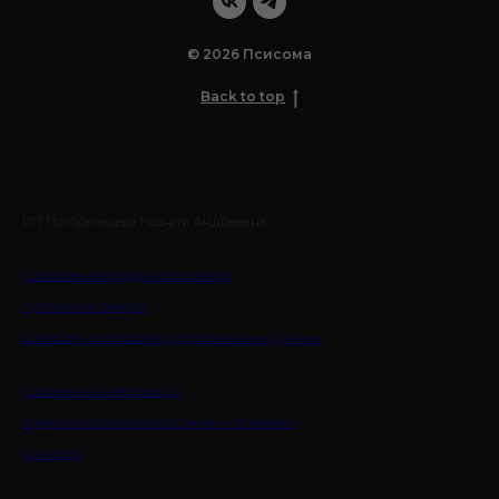
© 2026 Псисома
Back to top
ИП Погорельцева Ксения Андреевна
политика конфиденциальности
публичная оферта
согласие на обработку персональных данных
платежная информация
гарантия безопасности онлайн-платежей
контакты